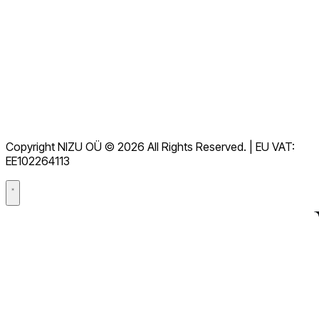
Veure totes les preguntes freqüents
Documentació
Descàrregues
Servei d'assistència
Termes de servei
RGPD
Copyright NIZU OÜ © 2026 All Rights Reserved. | EU VAT:
Acord de processament de dades (DPA)
EE102264113