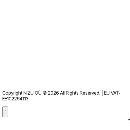
Veure totes les preguntes freqüents
Documentació
Descàrregues
Servei d'assistència
Termes de servei
RGPD
Copyright NIZU OÜ © 2026 All Rights Reserved. | EU VAT:
Acord de processament de dades (DPA)
EE102264113