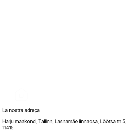
La nostra adreça
Harju maakond, Tallinn, Lasnamäe linnaosa, Lõõtsa tn 5,
11415