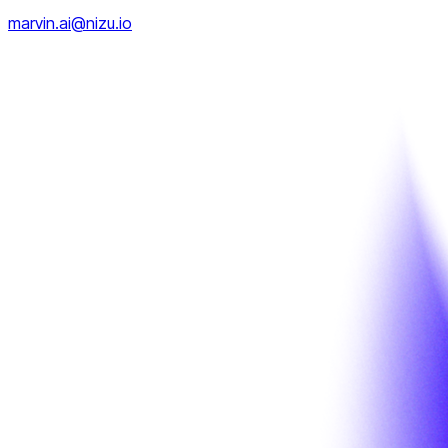
marvin.ai@nizu.io