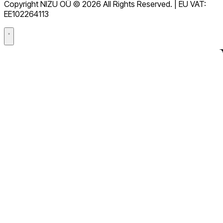
Copyright NIZU OÜ © 2026 All Rights Reserved. | EU VAT:
Acord de processament de dades (DPA)
EE102264113