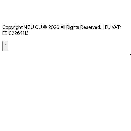
服务条款
GDPR
Copyright NIZU OÜ © 2026 All Rights Reserved. | EU VAT:
数据处理协议（DPA）
EE102264113