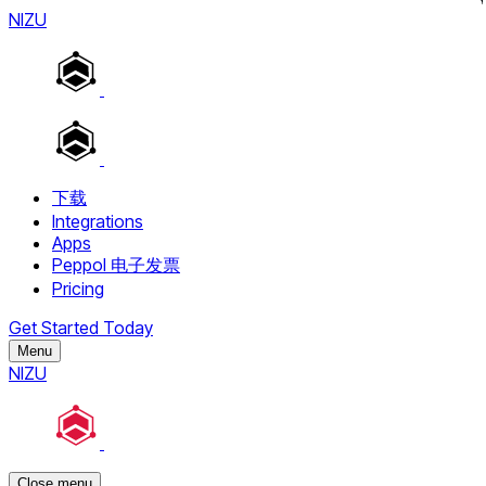
NIZU
下载
Integrations
Apps
Peppol 电子发票
Pricing
Get Started Today
Menu
NIZU
Close menu