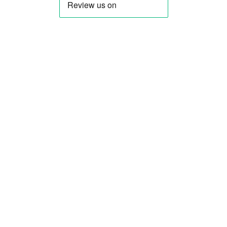
GitHub
About us
立即联系我们
View all FAQs
Documentation
下载
Helpdesk