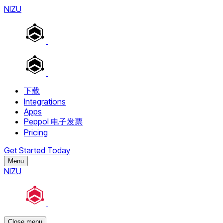
NIZU
下载
Integrations
Apps
Peppol 电子发票
Pricing
Get Started Today
Menu
NIZU
Close menu