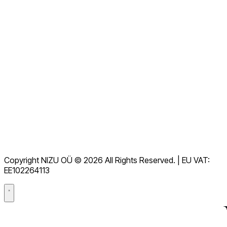
Alle FAQs anzeigen
Dokumentation
Downloads
Helpdesk
Nutzungsbedingungen
DSGVO
Copyright NIZU OÜ © 2026 All Rights Reserved. | EU VAT:
Datenverarbeitungsvertrag (DPA)
EE102264113