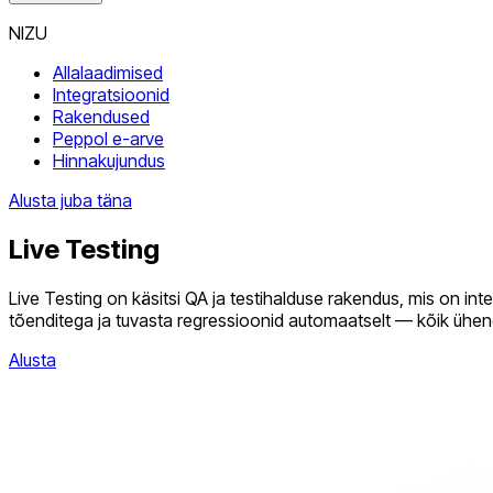
NIZU
Allalaadimised
Integratsioonid
Rakendused
Peppol e-arve
Hinnakujundus
Alusta juba täna
Live Testing
Live Testing on käsitsi QA ja testihalduse rakendus, mis on int
tõenditega ja tuvasta regressioonid automaatselt — kõik ühen
Alusta