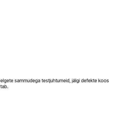
ta selgete sammudega testjuhtumeid, jälgi defekte koos
tab.