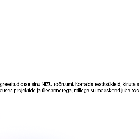
egreeritud otse sinu NIZU tööruumi. Korralda testitsükleid, kirju
duses projektide ja ülesannetega, millega su meeskond juba töö