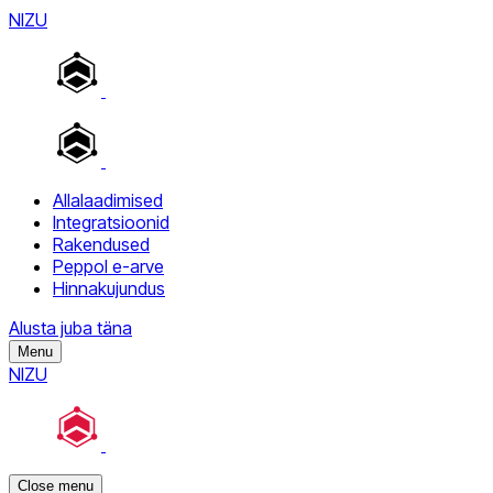
NIZU
Allalaadimised
Integratsioonid
Rakendused
Peppol e-arve
Hinnakujundus
Alusta juba täna
Menu
NIZU
Close menu