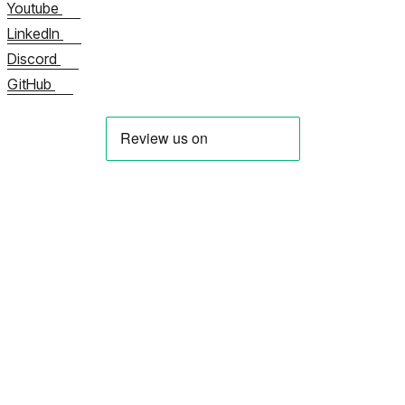
Youtube
LinkedIn
Discord
GitHub
Meist
Võta meiega kohe ühendust