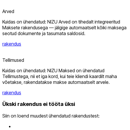
Arved
Kuidas on ühendatud: NIZU Arved on tihedalt integreeritud
Maksete rakendusega — jälgige automaatselt kõiki maksega
seotud dokumente ja tasumata saldosid.
rakendus
Tellimused
Kuidas on ühendatud: NIZU Maksed on ühendatud
Tellimustega, nii et iga kord, kui teie kliendi kaardilt maha
võetakse, rakendatakse makse automaatselt arvele.
rakendus
Ükski rakendus ei tööta üksi
Siin on loend muudest ühendatud rakendustest: