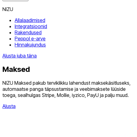
NIZU
Allalaadimised
Integratsioonid
Rakendused
Peppol e-arve
Hinnakujundus
Alusta juba täna
Maksed
NIZU Maksed pakub terviklikku lahendust maksekäsitluseks,
automaatse panga täpsustamise ja veebimaksete lüüside
toega, sealhulgas Stripe, Mollie, iyzico, PayU ja palju muud.
Alusta