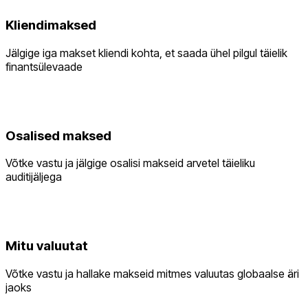
Kliendimaksed
Jälgige iga makset kliendi kohta, et saada ühel pilgul täielik
finantsülevaade
Osalised maksed
Võtke vastu ja jälgige osalisi makseid arvetel täieliku
auditijäljega
Mitu valuutat
Võtke vastu ja hallake makseid mitmes valuutas globaalse äri
jaoks