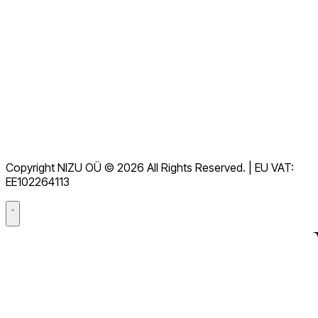
Vaata kõiki KKK-sid
Dokumentatsioon
Allalaadimised
Kasutajatugi
Kasutustingimused
GDPR
Copyright NIZU OÜ © 2026 All Rights Reserved. | EU VAT:
Andmetöötlusleping (DPA)
EE102264113