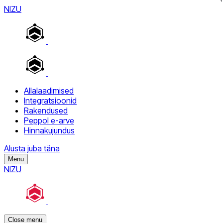
NIZU
Allalaadimised
Integratsioonid
Rakendused
Peppol e-arve
Hinnakujundus
Alusta juba täna
Menu
NIZU
Close menu