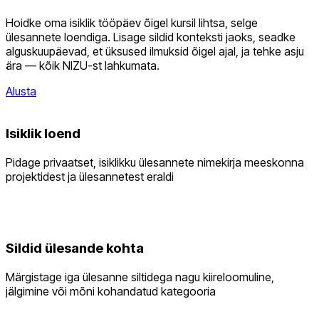
Hoidke oma isiklik tööpäev õigel kursil lihtsa, selge
ülesannete loendiga. Lisage sildid konteksti jaoks, seadke
alguskuupäevad, et üksused ilmuksid õigel ajal, ja tehke asju
ära — kõik NIZU-st lahkumata.
Alusta
Isiklik loend
Pidage privaatset, isiklikku ülesannete nimekirja meeskonna
projektidest ja ülesannetest eraldi
Sildid ülesande kohta
Märgistage iga ülesanne siltidega nagu kiireloomuline,
jälgimine või mõni kohandatud kategooria