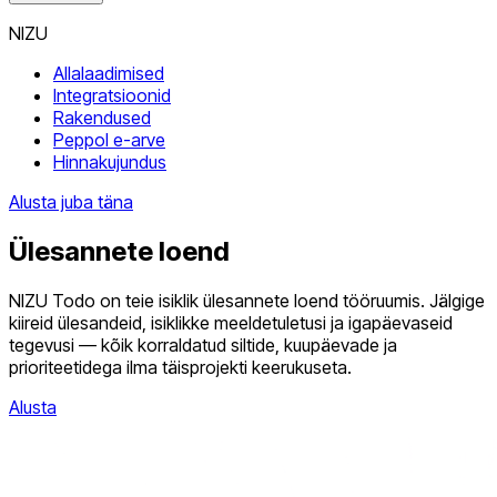
NIZU
Allalaadimised
Integratsioonid
Rakendused
Peppol e-arve
Hinnakujundus
Alusta juba täna
Ülesannete loend
NIZU Todo on teie isiklik ülesannete loend tööruumis. Jälgige
kiireid ülesandeid, isiklikke meeldetuletusi ja igapäevaseid
tegevusi — kõik korraldatud siltide, kuupäevade ja
prioriteetidega ilma täisprojekti keerukuseta.
Alusta