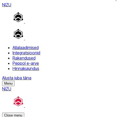
NIZU
Allalaadimised
Integratsioonid
Rakendused
Peppol e-arve
Hinnakujundus
Alusta juba täna
Menu
NIZU
Close menu