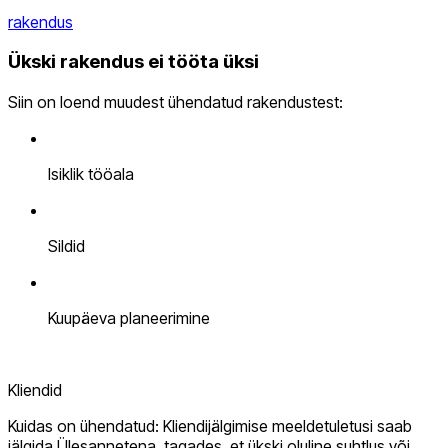
rakendus
Ükski rakendus ei tööta üksi
Siin on loend muudest ühendatud rakendustest:
Isiklik tööala
Sildid
Kuupäeva planeerimine
Kliendid
Kuidas on ühendatud: Kliendijälgimise meeldetuletusi saab
jälgida Ülesannetena, tagades, et ükski oluline suhtlus või