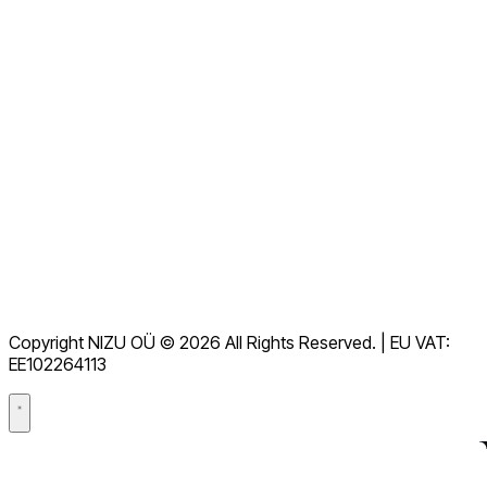
Vaata kõiki KKK-sid
Dokumentatsioon
Allalaadimised
Kasutajatugi
Kasutustingimused
GDPR
Copyright NIZU OÜ © 2026 All Rights Reserved. | EU VAT:
Andmetöötlusleping (DPA)
EE102264113