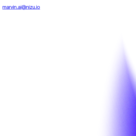
marvin.ai@nizu.io