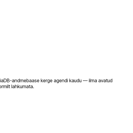
 MariaDB-andmebaase kerge agendi kaudu — ilma avatud
ormilt lahkumata.