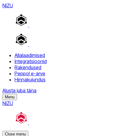
NIZU
Allalaadimised
Integratsioonid
Rakendused
Peppol e-arve
Hinnakujundus
Alusta juba täna
Menu
NIZU
Close menu