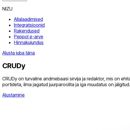
NIZU
Allalaadimised
Integratsioonid
Rakendused
Peppol e-arve
Hinnakujundus
Alusta juba täna
CRUDy
CRUDy on turvaline andmebaasi sirvija ja redaktor, mis on eh
portideta, ilma jagatud juurparoolita ja iga muudatus on jälgitu
Alustamine