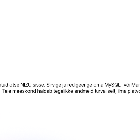
itatud otse NIZU sisse. Sirvige ja redigeerige oma MySQL- või
d. Teie meeskond haldab tegelikke andmeid turvaliselt, ilma platv