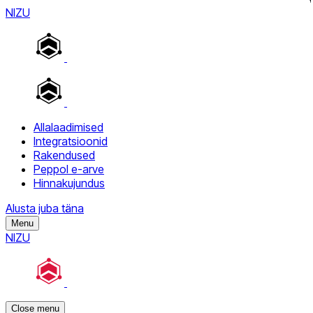
NIZU
Allalaadimised
Integratsioonid
Rakendused
Peppol e-arve
Hinnakujundus
Alusta juba täna
Menu
NIZU
Close menu