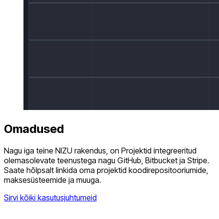
Omadused
Nagu iga teine NIZU rakendus, on Projektid integreeritud
olemasolevate teenustega nagu GitHub, Bitbucket ja Stripe.
Saate hõlpsalt linkida oma projektid koodirepositooriumide,
maksesüsteemide ja muuga.
Sirvi kõiki kasutusjuhtumeid