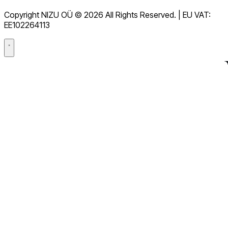
GDPR
Copyright NIZU OÜ © 2026 All Rights Reserved. | EU VAT:
Andmetöötlusleping (DPA)
EE102264113