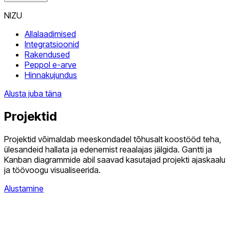
NIZU
Allalaadimised
Integratsioonid
Rakendused
Peppol e-arve
Hinnakujundus
Alusta juba täna
Projektid
Projektid võimaldab meeskondadel tõhusalt koostööd teha,
ülesandeid hallata ja edenemist reaalajas jälgida. Gantti ja
Kanban diagrammide abil saavad kasutajad projekti ajaskaalu
ja töövoogu visualiseerida.
Alustamine