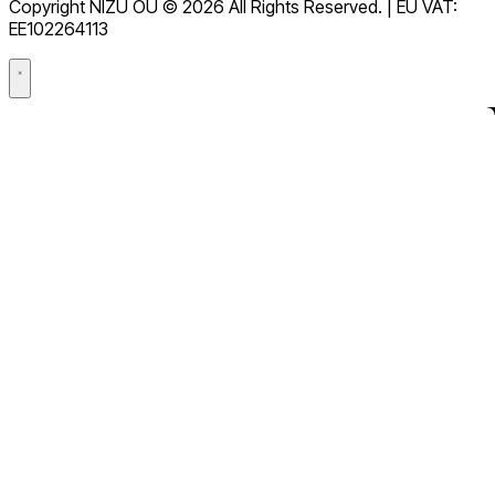
Copyright NIZU OÜ © 2026 All Rights Reserved. | EU VAT:
Accord de traitement des données (DPA)
EE102264113