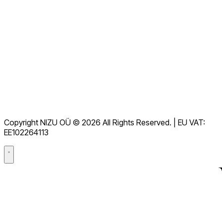
Voir toutes les FAQ
Documentation
Téléchargements
Assistance
Conditions d'utilisation
RGPD
Copyright NIZU OÜ © 2026 All Rights Reserved. | EU VAT:
Accord de traitement des données (DPA)
EE102264113