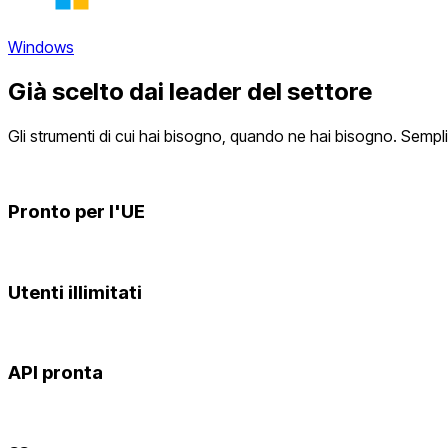
Windows
Già scelto dai leader del settore
Gli strumenti di cui hai bisogno, quando ne hai bisogno.
Semplic
Pronto per l'UE
0
0
1
1
2
2
Utenti illimitati
3
3
4
4
5
5
API pronta
6
6
7
7
8
8