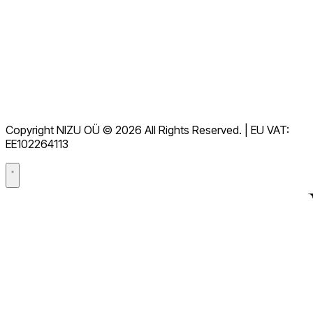
Documentazione
Download
Servizio di assistenza
Termini di servizio
GDPR
Copyright NIZU OÜ © 2026 All Rights Reserved. | EU VAT:
Accordo per il trattamento dei dati (DPA)
EE102264113