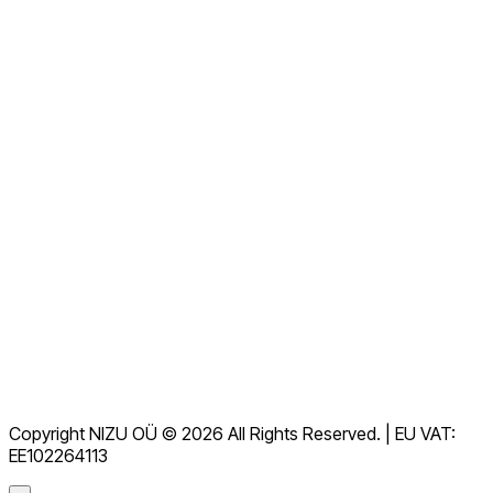
Chi siamo
Contattaci ora
Visualizza tutte le FAQ
Documentazione
Download
Servizio di assistenza
Termini di servizio
GDPR
Copyright NIZU OÜ © 2026 All Rights Reserved. | EU VAT:
Accordo per il trattamento dei dati (DPA)
EE102264113