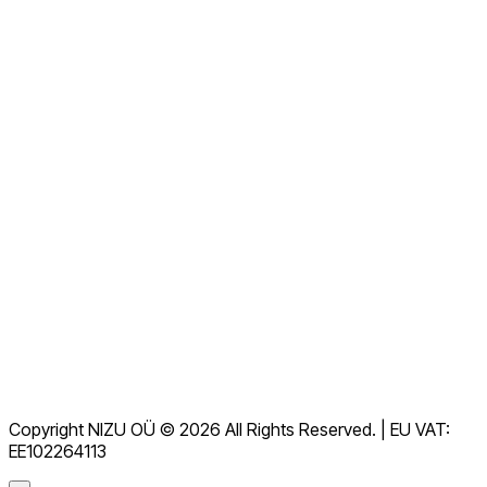
Chi siamo
Contattaci ora
Visualizza tutte le FAQ
Documentazione
Download
Servizio di assistenza
Termini di servizio
GDPR
Copyright NIZU OÜ © 2026 All Rights Reserved. | EU VAT:
Accordo per il trattamento dei dati (DPA)
EE102264113