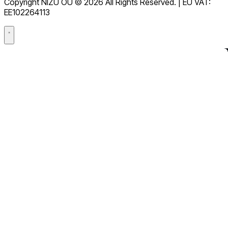
Copyright NIZU OÜ © 2026 All Rights Reserved. | EU VAT:
データ処理契約（DPA）
EE102264113