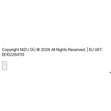
ドキュメント
ダウンロード
ヘルプデスク
利用規約
GDPR
Copyright NIZU OÜ © 2026 All Rights Reserved. | EU VAT:
データ処理契約（DPA）
EE102264113