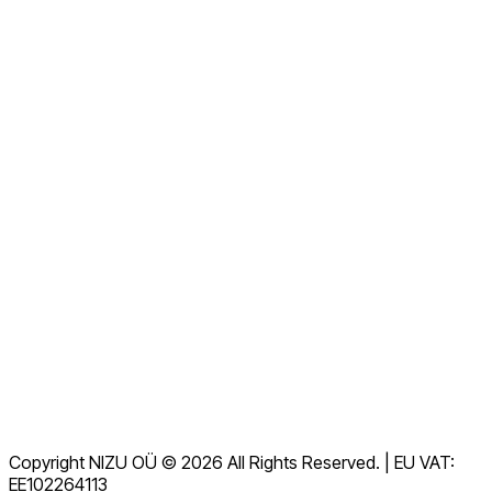
私たちについて
今すぐお問い合わせください
すべてのよくある質問を見る
ドキュメント
ダウンロード
ヘルプデスク
利用規約
GDPR
Copyright NIZU OÜ © 2026 All Rights Reserved. | EU VAT:
データ処理契約（DPA）
EE102264113