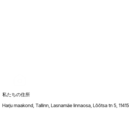
私たちの住所
Harju maakond, Tallinn, Lasnamäe linnaosa, Lõõtsa tn 5, 11415