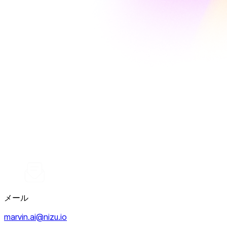
メール
marvin.ai@nizu.io