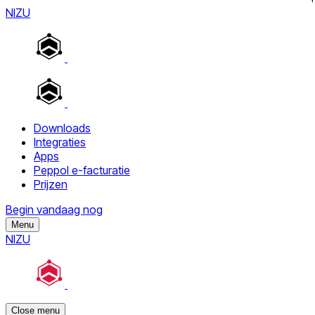
NIZU
Downloads
Integraties
Apps
Peppol e-facturatie
Prijzen
Begin vandaag nog
Menu
NIZU
Close menu