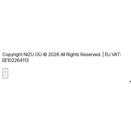
Documentatie
Downloads
Helpdesk
Servicevoorwaarden
AVG
Copyright NIZU OÜ © 2026 All Rights Reserved. | EU VAT:
Gegevensverwerkingsovereenkomst (DPA)
EE102264113