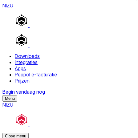
NIZU
Downloads
Integraties
Apps
Peppol e-facturatie
Prijzen
Begin vandaag nog
Menu
NIZU
Close menu