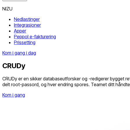
NIZU
Nedlastinger
Integrasjoner
Apper
Peppol e-fakturering
Prissetting
Kom i gang i dag
CRUDy
CRUDy er en sikker databaseutforsker og -redigerer bygget ret
delt root-passord, og hver endring spores. Teamet ditt håndtere
Kom i gang