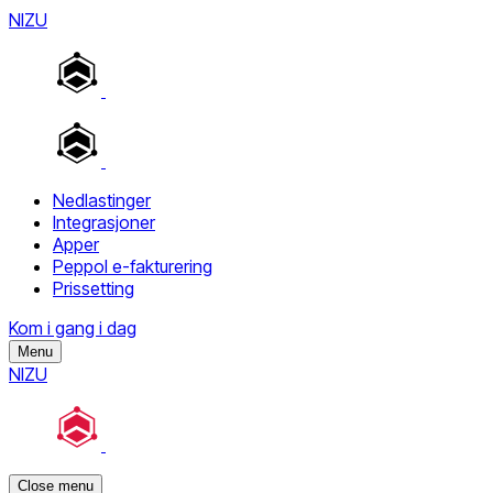
NIZU
Nedlastinger
Integrasjoner
Apper
Peppol e-fakturering
Prissetting
Kom i gang i dag
Menu
NIZU
Close menu