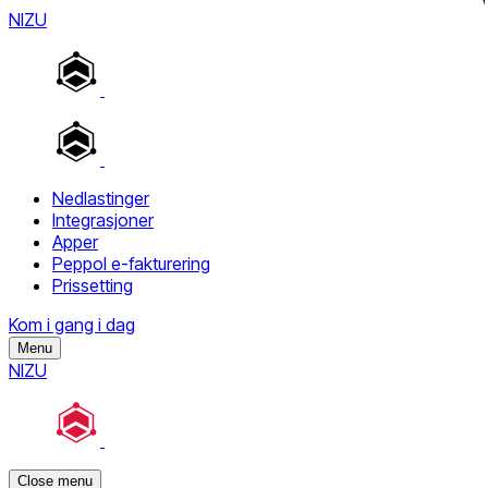
NIZU
Nedlastinger
Integrasjoner
Apper
Peppol e-fakturering
Prissetting
Kom i gang i dag
Menu
NIZU
Close menu