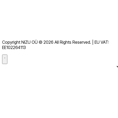
Nedlastinger
Hjelpesenter
Tjenestevilkår
GDPR
Copyright NIZU OÜ © 2026 All Rights Reserved. | EU VAT:
Databehandleravtale (DPA)
EE102264113