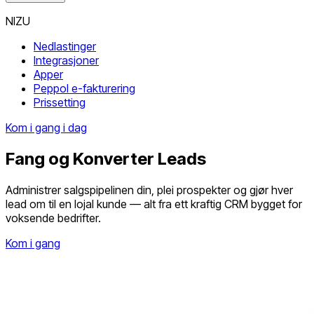
NIZU
Nedlastinger
Integrasjoner
Apper
Peppol e-fakturering
Prissetting
Kom i gang i dag
Fang og Konverter Leads
Administrer salgspipelinen din, plei prospekter og gjør hver
lead om til en lojal kunde — alt fra ett kraftig CRM bygget for
voksende bedrifter.
Kom i gang