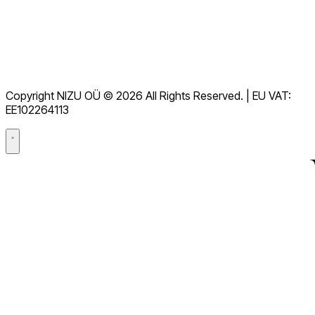
Hjelpesenter
Tjenestevilkår
GDPR
Copyright NIZU OÜ © 2026 All Rights Reserved. | EU VAT:
Databehandleravtale (DPA)
EE102264113