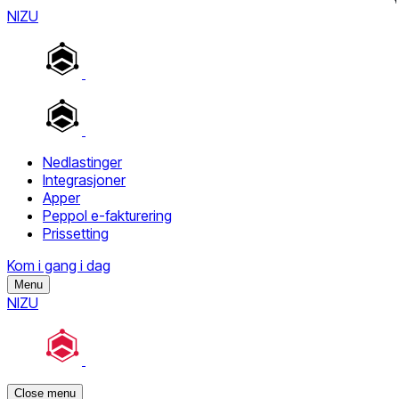
NIZU
Nedlastinger
Integrasjoner
Apper
Peppol e-fakturering
Prissetting
Kom i gang i dag
Menu
NIZU
Close menu