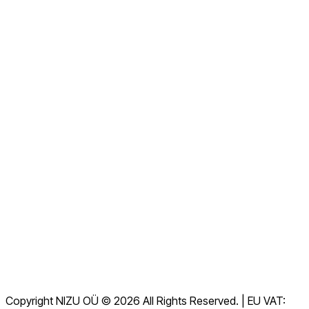
Om oss
Kontakt oss nå
Se alle vanlige spørsmål
Dokumentasjon
Nedlastinger
Hjelpesenter
Tjenestevilkår
GDPR
Copyright NIZU OÜ © 2026 All Rights Reserved. | EU VAT: