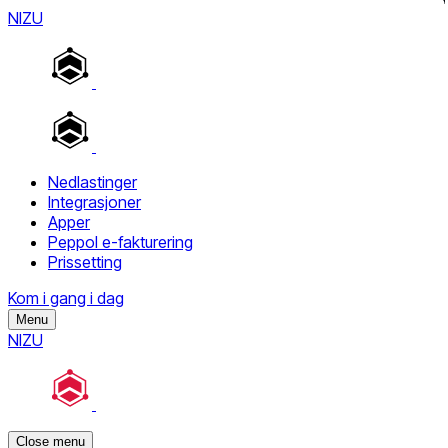
NIZU
Nedlastinger
Integrasjoner
Apper
Peppol e-fakturering
Prissetting
Kom i gang i dag
Menu
NIZU
Close menu