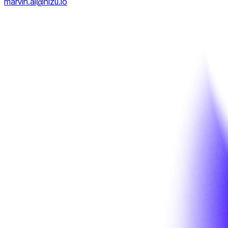
marvin.ai@nizu.io