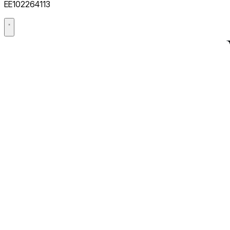
Databehandleravtale (DPA)
EE102264113