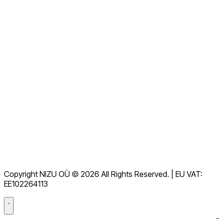
Entre em contato conosco agora
Ver todas as perguntas frequentes
Documentação
Downloads
Central de Ajuda
Termos de serviço
RGPD
Copyright NIZU OÜ © 2026 All Rights Reserved. | EU VAT:
Acordo de processamento de dados (DPA)
EE102264113