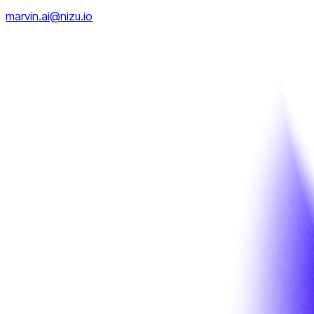
marvin.ai@nizu.io