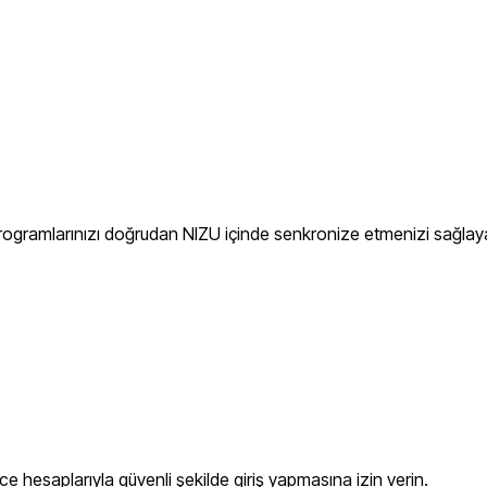
programlarınızı doğrudan NIZU içinde senkronize etmenizi sağlayar
e hesaplarıyla güvenli şekilde giriş yapmasına izin verin.