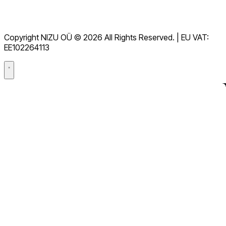
服務條款
GDPR
Copyright NIZU OÜ © 2026 All Rights Reserved. | EU VAT:
數據處理協議（DPA）
EE102264113